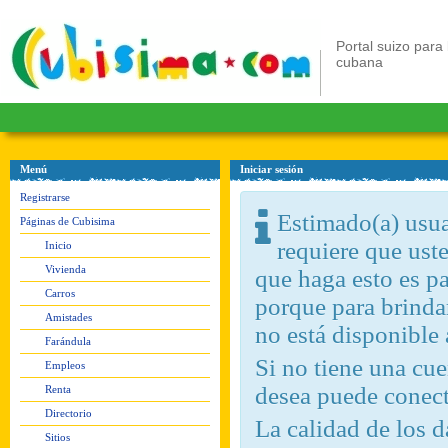
Portal suizo para 
cubana
Menú
Iniciar sesión
Registrarse
Estimado(a) usuar
Páginas de Cubisima
requiere que ust
Inicio
Vivienda
que haga esto es pa
Carros
porque para brindar
Amistades
no está disponible
Farándula
Si no tiene una c
Empleos
desea puede conect
Renta
Directorio
La calidad de los d
Sitios