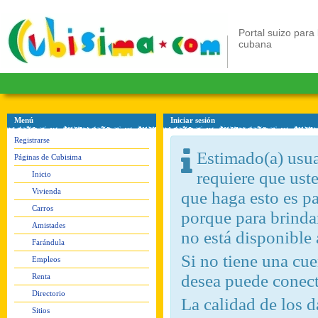
Portal suizo para 
cubana
Menú
Iniciar sesión
Registrarse
Estimado(a) usuar
Páginas de Cubisima
requiere que ust
Inicio
Vivienda
que haga esto es pa
Carros
porque para brindar
Amistades
no está disponible
Farándula
Si no tiene una c
Empleos
desea puede conect
Renta
Directorio
La calidad de los d
Sitios