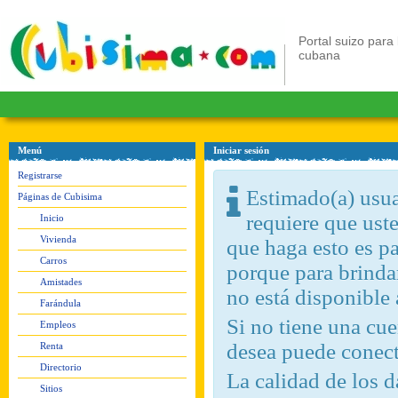
Portal suizo para 
cubana
Menú
Iniciar sesión
Registrarse
Estimado(a) usuar
Páginas de Cubisima
requiere que ust
Inicio
Vivienda
que haga esto es pa
Carros
porque para brindar
Amistades
no está disponible
Farándula
Si no tiene una c
Empleos
desea puede conect
Renta
Directorio
La calidad de los d
Sitios