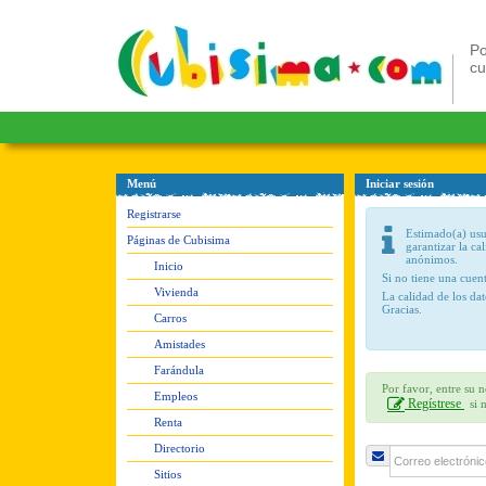
Po
c
Menú
Iniciar sesión
Registrarse
Estimado(a) usua
Páginas de Cubisima
garantizar la ca
anónimos.
Inicio
Si no tiene una cue
Vivienda
La calidad de los da
Gracias.
Carros
Amistades
Farándula
Por favor, entre su 
Empleos
Regístrese
si 
Renta
Directorio
Sitios