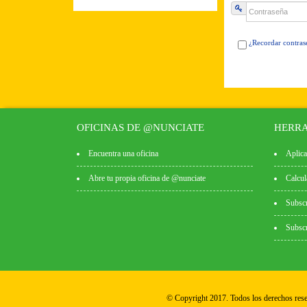
¿Recordar contras
OFICINAS DE @NUNCIATE
HERRA
Encuentra una oficina
Aplica
Abre tu propia oficina de @nunciate
Calcul
Subscr
Subscr
© Copyright 2017. Todos los derechos res