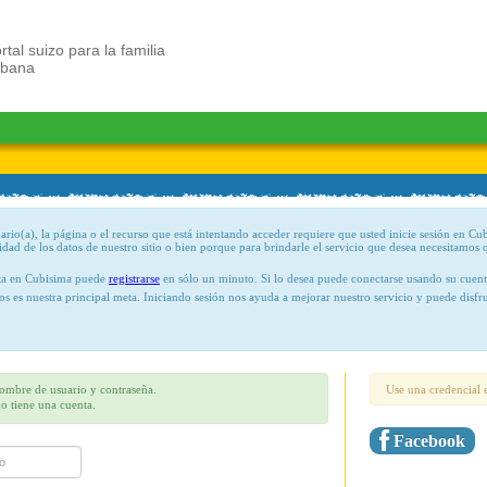
rtal suizo para la familia
ubana
rio(a), la página o el recurso que está intentando acceder requiere que usted inicie sesión en Cu
lidad de los datos de nuestro sitio o bien porque para brindarle el servicio que desea necesitamos 
nta en Cubisima puede
registrarse
en sólo un minuto. Si lo desea puede conectarse usando su cuen
tos es nuestra principal meta. Iniciando sesión nos ayuda a mejorar nuestro servicio y puede dis
nombre de usuario y contraseña.
Use una credencial e
no tiene una cuenta.
Facebook