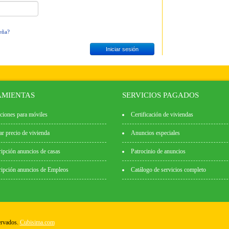
eña?
MIENTAS
SERVICIOS PAGADOS
ciones para móviles
Certificación de viviendas
ar precio de vivienda
Anuncios especiales
ipción anuncios de casas
Patrocinio de anuncios
ipción anuncios de Empleos
Catálogo de servicios completo
ervados.
Cubisima.com