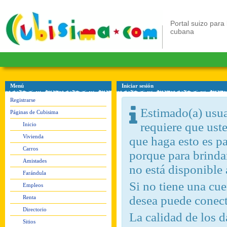
Portal suizo para 
cubana
Menú
Iniciar sesión
Registrarse
Estimado(a) usuar
Páginas de Cubisima
requiere que ust
Inicio
Vivienda
que haga esto es pa
Carros
porque para brindar
Amistades
no está disponible
Farándula
Si no tiene una c
Empleos
desea puede conect
Renta
Directorio
La calidad de los d
Sitios