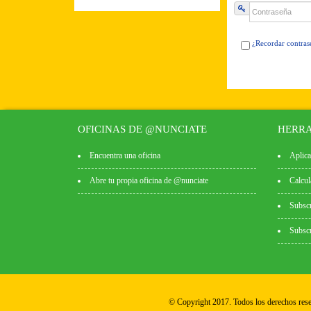
¿Recordar contras
OFICINAS DE @NUNCIATE
HERRA
Encuentra una oficina
Aplica
Abre tu propia oficina de @nunciate
Calcul
Subscr
Subscr
© Copyright 2017. Todos los derechos res