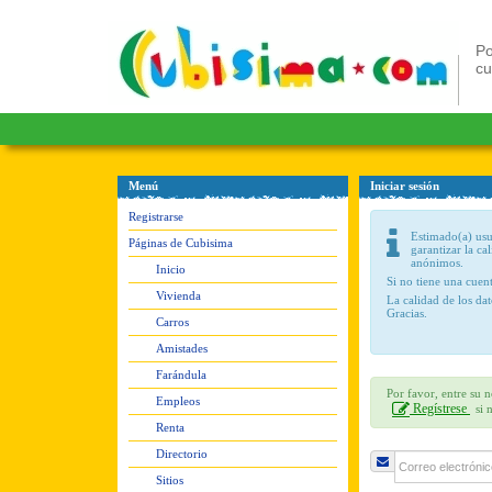
Po
c
Menú
Iniciar sesión
Registrarse
Estimado(a) usua
Páginas de Cubisima
garantizar la ca
anónimos.
Inicio
Si no tiene una cue
Vivienda
La calidad de los da
Gracias.
Carros
Amistades
Farándula
Por favor, entre su 
Empleos
Regístrese
si 
Renta
Directorio
Sitios