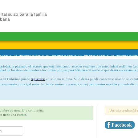
rtal suizo para la familia
ubana
rio(a), la página o el recurso que está intentando acceder requiere que usted inicie sesión en Cu
lidad de los datos de nuestro sitio o bien porque para brindarle el servicio que desea necesitamos 
nta en Cubisima puede
registrarse
en sólo un minuto. Si lo desea puede conectarse usando su cuen
tos es nuestra principal meta. Iniciando sesión nos ayuda a mejorar nuestro servicio y puede dis
nombre de usuario y contraseña.
Use una credencial e
no tiene una cuenta.
Facebook