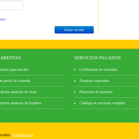
eña?
MIENTAS
SERVICIOS PAGADOS
ciones para móviles
Certificación de viviendas
ar precio de vivienda
Anuncios especiales
ipción anuncios de casas
Patrocinio de anuncios
ipción anuncios de Empleos
Catálogo de servicios completo
ervados.
Cubisima.com