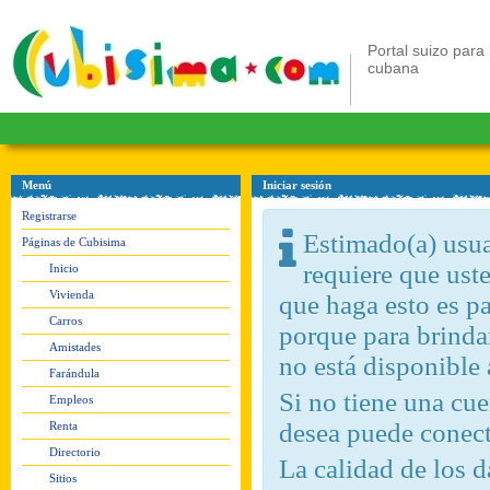
Portal suizo para 
cubana
Menú
Iniciar sesión
Registrarse
Estimado(a) usuar
Páginas de Cubisima
requiere que ust
Inicio
Vivienda
que haga esto es pa
Carros
porque para brindar
Amistades
no está disponible
Farándula
Si no tiene una c
Empleos
desea puede conect
Renta
Directorio
La calidad de los d
Sitios