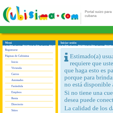
Portal suizo para 
cubana
Menú
Iniciar sesión
Registrarse
Estimado(a) usuar
Páginas de Cubisima
requiere que ust
Inicio
Vivienda
que haga esto es pa
Carros
porque para brindar
Amistades
no está disponible
Farándula
Si no tiene una c
Empleos
desea puede conect
Renta
Directorio
La calidad de los d
Sitios