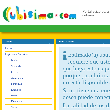
Portal suizo para 
cubana
Menú
Iniciar sesión
Registrarse
Estimado(a) usuar
Páginas de Cubisima
requiere que ust
Inicio
Vivienda
que haga esto es pa
Carros
porque para brindar
Amistades
no está disponible
Farándula
Si no tiene una c
Empleos
desea puede conect
Renta
Directorio
La calidad de los d
Sitios